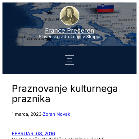
Preskoči
na
vsebino
France Prešeren
Slovensko Združenje v Skopju
Praznovanje kulturnega
praznika
1 marca, 2023
·
Zoran Novak
FEBRUAR. 08, 2016