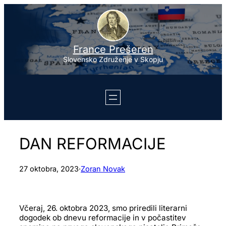
Preskoči
na
vsebino
France Prešeren
Slovensko Združenje v Skopju
DAN REFORMACIJE
27 oktobra, 2023
·
Zoran Novak
Včeraj, 26. oktobra 2023, smo priredili literarni
dogodek ob dnevu reformacije in v počastitev