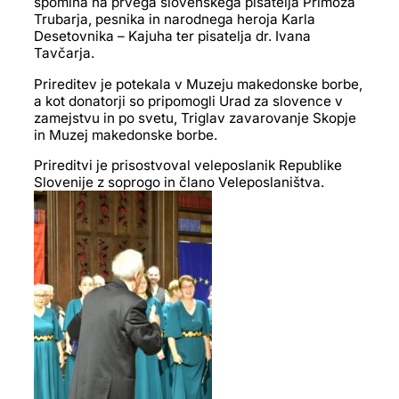
spomina na prvega slovenskega pisatelja Primoža
Trubarja, pesnika in narodnega heroja Karla
Desetovnika – Kajuha ter pisatelja dr. Ivana
Tavčarja.
Prireditev je potekala v Muzeju makedonske borbe,
a kot donatorji so pripomogli Urad za slovence v
zamejstvu in po svetu, Triglav zavarovanje Skopje
in Muzej makedonske borbe.
Prireditvi je prisostvoval veleposlanik Republike
Slovenije z soprogo in člano Veleposlaništva.